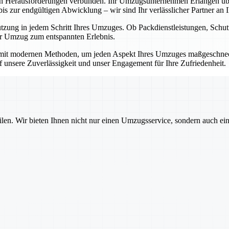
en Herausforderungen verbunden. Ihr Umzugsunternehmen Erlangen übe
 zur endgültigen Abwicklung – wir sind Ihr verlässlicher Partner an Ih
ützung in jedem Schritt Ihres Umzuges. Ob Packdienstleistungen, Sch
Ihr Umzug zum entspannten Erlebnis.
mit modernen Methoden, um jeden Aspekt Ihres Umzuges maßgeschnecht
auf unsere Zuverlässigkeit und unser Engagement für Ihre Zufriedenheit.
ilen. Wir bieten Ihnen nicht nur einen Umzugsservice, sondern auch ei