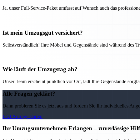
Ja, unser Full-Service-Paket umfasst auf Wunsch auch das professio
Ist mein Umzugsgut versichert?
Selbstverständlich! Ihre Möbel und Gegenstände sind während des Tra
Wie läuft der Umzugstag ab?
Unser Team erscheint pünktlich vor Ort, lädt Ihre Gegenstände sorgfälti
Alle Fragen geklärt?
Dann probieren Sie es jetzt aus und fordern Sie Ihr individuelles Ang
Jetzt Anfrage starten
Ihr Umzugsunternehmen Erlangen – zuverlässige Hilf