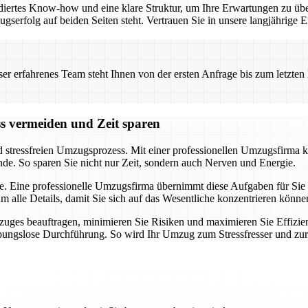
iertes Know-how und eine klare Struktur, um Ihre Erwartungen zu übe
ugserfolg auf beiden Seiten steht. Vertrauen Sie in unsere langjährig
 erfahrenes Team steht Ihnen von der ersten Anfrage bis zum letzten Ka
ss vermeiden und Zeit sparen
d stressfreien Umzugsprozess. Mit einer professionellen Umzugsfirma k
nde. So sparen Sie nicht nur Zeit, sondern auch Nerven und Energie.
e. Eine professionelle Umzugsfirma übernimmt diese Aufgaben für Sie u
alle Details, damit Sie sich auf das Wesentliche konzentrieren könne
uges beauftragen, minimieren Sie Risiken und maximieren Sie Effizien
eibungslose Durchführung. So wird Ihr Umzug zum Stressfresser und zu