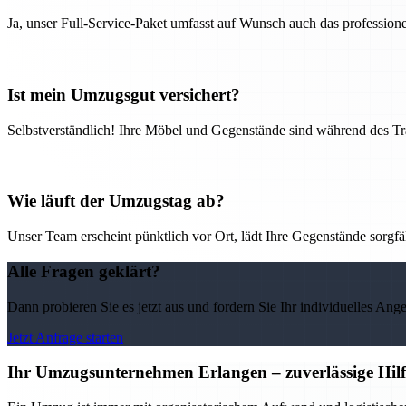
Ja, unser Full-Service-Paket umfasst auf Wunsch auch das professio
Ist mein Umzugsgut versichert?
Selbstverständlich! Ihre Möbel und Gegenstände sind während des Tra
Wie läuft der Umzugstag ab?
Unser Team erscheint pünktlich vor Ort, lädt Ihre Gegenstände sorgfälti
Alle Fragen geklärt?
Dann probieren Sie es jetzt aus und fordern Sie Ihr individuelles Ang
Jetzt Anfrage starten
Ihr Umzugsunternehmen Erlangen – zuverlässige Hilf