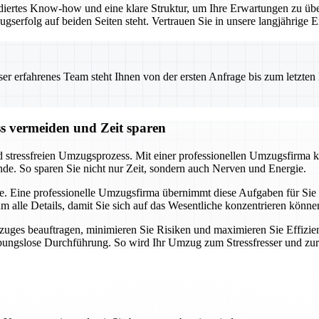
iertes Know-how und eine klare Struktur, um Ihre Erwartungen zu übe
ugserfolg auf beiden Seiten steht. Vertrauen Sie in unsere langjährig
 erfahrenes Team steht Ihnen von der ersten Anfrage bis zum letzten Ka
ss vermeiden und Zeit sparen
d stressfreien Umzugsprozess. Mit einer professionellen Umzugsfirma k
nde. So sparen Sie nicht nur Zeit, sondern auch Nerven und Energie.
e. Eine professionelle Umzugsfirma übernimmt diese Aufgaben für Sie u
alle Details, damit Sie sich auf das Wesentliche konzentrieren könne
uges beauftragen, minimieren Sie Risiken und maximieren Sie Effizien
eibungslose Durchführung. So wird Ihr Umzug zum Stressfresser und zu