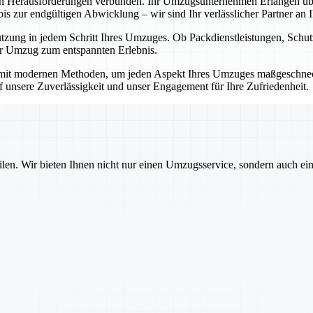
en Herausforderungen verbunden. Ihr Umzugsunternehmen Erlangen übe
 zur endgültigen Abwicklung – wir sind Ihr verlässlicher Partner an Ih
ützung in jedem Schritt Ihres Umzuges. Ob Packdienstleistungen, Sch
Ihr Umzug zum entspannten Erlebnis.
mit modernen Methoden, um jeden Aspekt Ihres Umzuges maßgeschnecht
auf unsere Zuverlässigkeit und unser Engagement für Ihre Zufriedenheit.
ilen. Wir bieten Ihnen nicht nur einen Umzugsservice, sondern auch ei