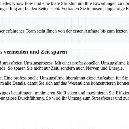
iertes Know-how und eine klare Struktur, um Ihre Erwartungen zu übe
ugserfolg auf beiden Seiten steht. Vertrauen Sie in unsere langjährig
 erfahrenes Team steht Ihnen von der ersten Anfrage bis zum letzten Ka
ss vermeiden und Zeit sparen
d stressfreien Umzugsprozess. Mit einer professionellen Umzugsfirma k
nde. So sparen Sie nicht nur Zeit, sondern auch Nerven und Energie.
e. Eine professionelle Umzugsfirma übernimmt diese Aufgaben für Sie u
alle Details, damit Sie sich auf das Wesentliche konzentrieren könne
uges beauftragen, minimieren Sie Risiken und maximieren Sie Effizien
eibungslose Durchführung. So wird Ihr Umzug zum Stressfresser und zu