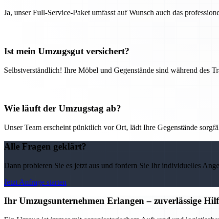
Ja, unser Full-Service-Paket umfasst auf Wunsch auch das professio
Ist mein Umzugsgut versichert?
Selbstverständlich! Ihre Möbel und Gegenstände sind während des Tra
Wie läuft der Umzugstag ab?
Unser Team erscheint pünktlich vor Ort, lädt Ihre Gegenstände sorgfälti
Alle Fragen geklärt?
Dann probieren Sie es jetzt aus und fordern Sie Ihr individuelles Ang
Jetzt Anfrage starten
Ihr Umzugsunternehmen Erlangen – zuverlässige Hilf