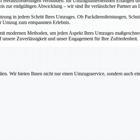
en Herausforderungen verbunden. Ihr Umzugsunternehmen Erlangen übe
 zur endgültigen Abwicklung – wir sind Ihr verlässlicher Partner an Ih
ützung in jedem Schritt Ihres Umzuges. Ob Packdienstleistungen, Sch
Ihr Umzug zum entspannten Erlebnis.
mit modernen Methoden, um jeden Aspekt Ihres Umzuges maßgeschnecht
auf unsere Zuverlässigkeit und unser Engagement für Ihre Zufriedenheit.
ilen. Wir bieten Ihnen nicht nur einen Umzugsservice, sondern auch ei