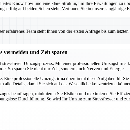
iertes Know-how und eine klare Struktur, um Ihre Erwartungen zu übe
ugserfolg auf beiden Seiten steht. Vertrauen Sie in unsere langjährig
 erfahrenes Team steht Ihnen von der ersten Anfrage bis zum letzten Ka
ss vermeiden und Zeit sparen
d stressfreien Umzugsprozess. Mit einer professionellen Umzugsfirma k
nde. So sparen Sie nicht nur Zeit, sondern auch Nerven und Energie.
e. Eine professionelle Umzugsfirma übernimmt diese Aufgaben für Sie u
alle Details, damit Sie sich auf das Wesentliche konzentrieren könne
uges beauftragen, minimieren Sie Risiken und maximieren Sie Effizien
eibungslose Durchführung. So wird Ihr Umzug zum Stressfresser und zu