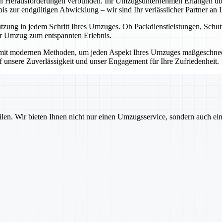
en Herausforderungen verbunden. Ihr Umzugsunternehmen Erlangen übe
 zur endgültigen Abwicklung – wir sind Ihr verlässlicher Partner an Ih
ützung in jedem Schritt Ihres Umzuges. Ob Packdienstleistungen, Sch
Ihr Umzug zum entspannten Erlebnis.
mit modernen Methoden, um jeden Aspekt Ihres Umzuges maßgeschnecht
auf unsere Zuverlässigkeit und unser Engagement für Ihre Zufriedenheit.
ilen. Wir bieten Ihnen nicht nur einen Umzugsservice, sondern auch ei