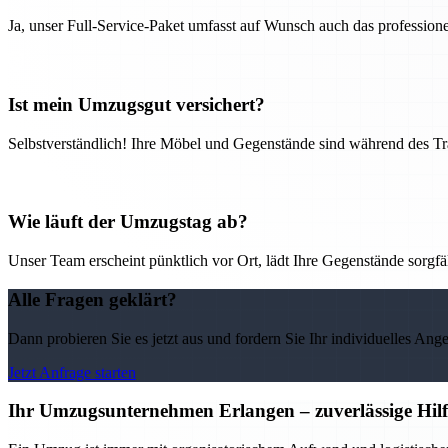
Ja, unser Full-Service-Paket umfasst auf Wunsch auch das professio
Ist mein Umzugsgut versichert?
Selbstverständlich! Ihre Möbel und Gegenstände sind während des Tra
Wie läuft der Umzugstag ab?
Unser Team erscheint pünktlich vor Ort, lädt Ihre Gegenstände sorgfälti
Alle Fragen geklärt?
Dann probieren Sie es jetzt aus und fordern Sie Ihr individuelles Ang
Jetzt Anfrage starten
Ihr Umzugsunternehmen Erlangen – zuverlässige Hilf