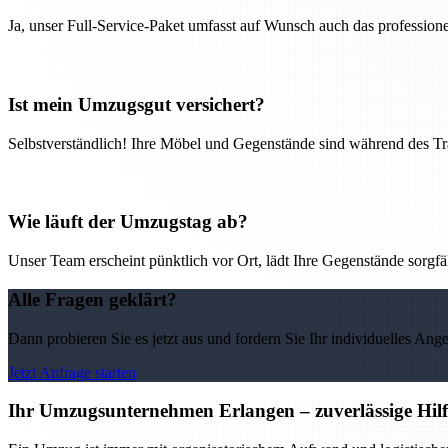
Ja, unser Full-Service-Paket umfasst auf Wunsch auch das professio
Ist mein Umzugsgut versichert?
Selbstverständlich! Ihre Möbel und Gegenstände sind während des Tra
Wie läuft der Umzugstag ab?
Unser Team erscheint pünktlich vor Ort, lädt Ihre Gegenstände sorgfälti
Alle Fragen geklärt?
Dann probieren Sie es jetzt aus und fordern Sie Ihr individuelles Ang
Jetzt Anfrage starten
Ihr Umzugsunternehmen Erlangen – zuverlässige Hilf