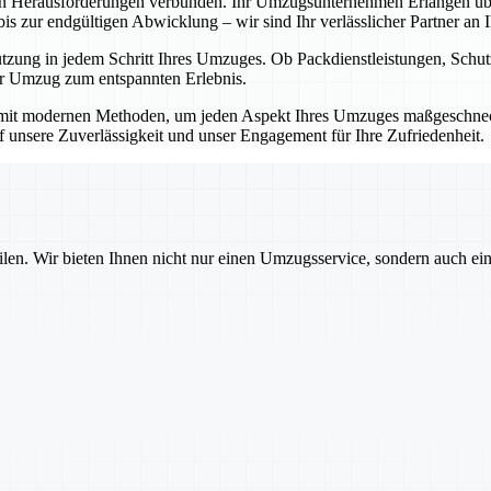
en Herausforderungen verbunden. Ihr Umzugsunternehmen Erlangen übe
 zur endgültigen Abwicklung – wir sind Ihr verlässlicher Partner an Ih
ützung in jedem Schritt Ihres Umzuges. Ob Packdienstleistungen, Sch
Ihr Umzug zum entspannten Erlebnis.
mit modernen Methoden, um jeden Aspekt Ihres Umzuges maßgeschnecht
auf unsere Zuverlässigkeit und unser Engagement für Ihre Zufriedenheit.
ilen. Wir bieten Ihnen nicht nur einen Umzugsservice, sondern auch ei