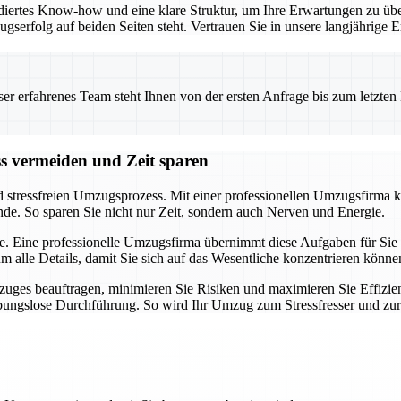
iertes Know-how und eine klare Struktur, um Ihre Erwartungen zu übe
ugserfolg auf beiden Seiten steht. Vertrauen Sie in unsere langjährig
 erfahrenes Team steht Ihnen von der ersten Anfrage bis zum letzten Ka
ss vermeiden und Zeit sparen
d stressfreien Umzugsprozess. Mit einer professionellen Umzugsfirma k
nde. So sparen Sie nicht nur Zeit, sondern auch Nerven und Energie.
e. Eine professionelle Umzugsfirma übernimmt diese Aufgaben für Sie u
alle Details, damit Sie sich auf das Wesentliche konzentrieren könne
uges beauftragen, minimieren Sie Risiken und maximieren Sie Effizien
eibungslose Durchführung. So wird Ihr Umzug zum Stressfresser und zu