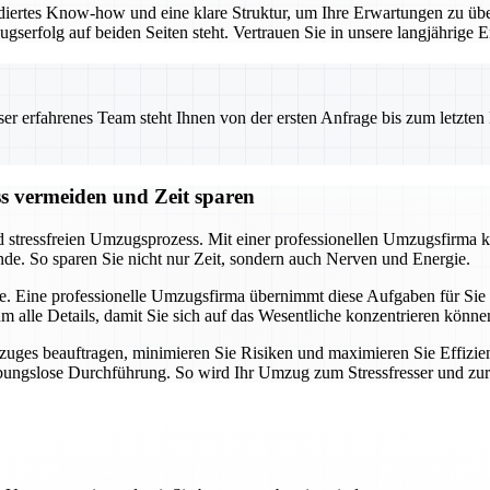
iertes Know-how und eine klare Struktur, um Ihre Erwartungen zu übe
ugserfolg auf beiden Seiten steht. Vertrauen Sie in unsere langjährig
 erfahrenes Team steht Ihnen von der ersten Anfrage bis zum letzten Ka
ss vermeiden und Zeit sparen
d stressfreien Umzugsprozess. Mit einer professionellen Umzugsfirma k
nde. So sparen Sie nicht nur Zeit, sondern auch Nerven und Energie.
e. Eine professionelle Umzugsfirma übernimmt diese Aufgaben für Sie u
alle Details, damit Sie sich auf das Wesentliche konzentrieren könne
uges beauftragen, minimieren Sie Risiken und maximieren Sie Effizien
eibungslose Durchführung. So wird Ihr Umzug zum Stressfresser und zu