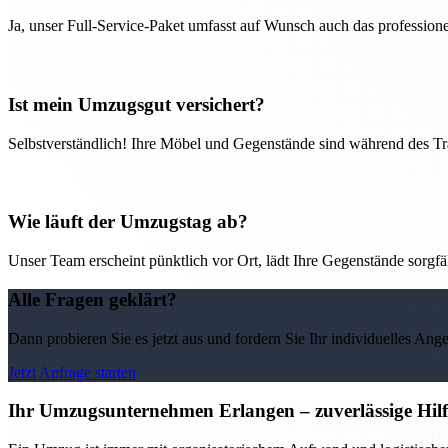
Ja, unser Full-Service-Paket umfasst auf Wunsch auch das professio
Ist mein Umzugsgut versichert?
Selbstverständlich! Ihre Möbel und Gegenstände sind während des Tra
Wie läuft der Umzugstag ab?
Unser Team erscheint pünktlich vor Ort, lädt Ihre Gegenstände sorgfälti
Alle Fragen geklärt?
Dann probieren Sie es jetzt aus und fordern Sie Ihr individuelles Ang
Jetzt Anfrage starten
Ihr Umzugsunternehmen Erlangen – zuverlässige Hilf