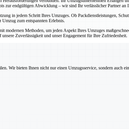
en Herausforderungen verbunden. Ihr Umzugsunternehmen Erlangen übe
 zur endgültigen Abwicklung – wir sind Ihr verlässlicher Partner an Ih
ützung in jedem Schritt Ihres Umzuges. Ob Packdienstleistungen, Sch
Ihr Umzug zum entspannten Erlebnis.
mit modernen Methoden, um jeden Aspekt Ihres Umzuges maßgeschnecht
auf unsere Zuverlässigkeit und unser Engagement für Ihre Zufriedenheit.
ilen. Wir bieten Ihnen nicht nur einen Umzugsservice, sondern auch ei