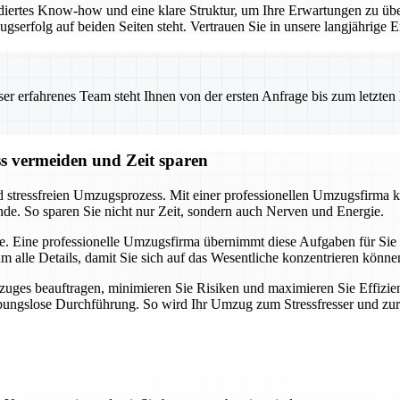
iertes Know-how und eine klare Struktur, um Ihre Erwartungen zu übe
ugserfolg auf beiden Seiten steht. Vertrauen Sie in unsere langjährig
 erfahrenes Team steht Ihnen von der ersten Anfrage bis zum letzten Ka
ss vermeiden und Zeit sparen
d stressfreien Umzugsprozess. Mit einer professionellen Umzugsfirma k
nde. So sparen Sie nicht nur Zeit, sondern auch Nerven und Energie.
e. Eine professionelle Umzugsfirma übernimmt diese Aufgaben für Sie u
alle Details, damit Sie sich auf das Wesentliche konzentrieren könne
uges beauftragen, minimieren Sie Risiken und maximieren Sie Effizien
eibungslose Durchführung. So wird Ihr Umzug zum Stressfresser und zu