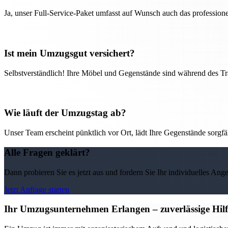
Ja, unser Full-Service-Paket umfasst auf Wunsch auch das professio
Ist mein Umzugsgut versichert?
Selbstverständlich! Ihre Möbel und Gegenstände sind während des Tra
Wie läuft der Umzugstag ab?
Unser Team erscheint pünktlich vor Ort, lädt Ihre Gegenstände sorgfälti
Alle Fragen geklärt?
Dann probieren Sie es jetzt aus und fordern Sie Ihr individuelles Ang
Jetzt Anfrage starten
Ihr Umzugsunternehmen Erlangen – zuverlässige Hilf