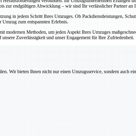
en Herausforderungen verbunden. Ihr Umzugsunternehmen Erlangen übe
 zur endgültigen Abwicklung – wir sind Ihr verlässlicher Partner an Ih
ützung in jedem Schritt Ihres Umzuges. Ob Packdienstleistungen, Sch
Ihr Umzug zum entspannten Erlebnis.
mit modernen Methoden, um jeden Aspekt Ihres Umzuges maßgeschnecht
auf unsere Zuverlässigkeit und unser Engagement für Ihre Zufriedenheit.
ilen. Wir bieten Ihnen nicht nur einen Umzugsservice, sondern auch ei