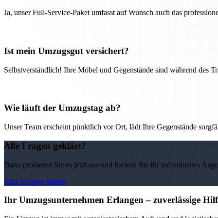
Ja, unser Full-Service-Paket umfasst auf Wunsch auch das professio
Ist mein Umzugsgut versichert?
Selbstverständlich! Ihre Möbel und Gegenstände sind während des Tra
Wie läuft der Umzugstag ab?
Unser Team erscheint pünktlich vor Ort, lädt Ihre Gegenstände sorgfälti
Alle Fragen geklärt?
Dann probieren Sie es jetzt aus und fordern Sie Ihr individuelles Ang
Jetzt Anfrage starten
Ihr Umzugsunternehmen Erlangen – zuverlässige Hilf