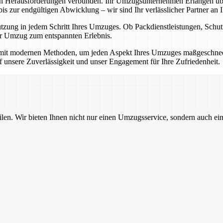
en Herausforderungen verbunden. Ihr Umzugsunternehmen Erlangen übe
 zur endgültigen Abwicklung – wir sind Ihr verlässlicher Partner an Ih
ützung in jedem Schritt Ihres Umzuges. Ob Packdienstleistungen, Sch
Ihr Umzug zum entspannten Erlebnis.
mit modernen Methoden, um jeden Aspekt Ihres Umzuges maßgeschnecht
auf unsere Zuverlässigkeit und unser Engagement für Ihre Zufriedenheit.
ilen. Wir bieten Ihnen nicht nur einen Umzugsservice, sondern auch ei