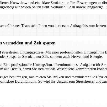
iertes Know-how und eine klare Struktur, um Ihre Erwartungen zu übe
ugserfolg auf beiden Seiten steht. Vertrauen Sie in unsere langjährig
 erfahrenes Team steht Ihnen von der ersten Anfrage bis zum letzten Ka
ss vermeiden und Zeit sparen
d stressfreien Umzugsprozess. Mit einer professionellen Umzugsfirma k
nde. So sparen Sie nicht nur Zeit, sondern auch Nerven und Energie.
e. Eine professionelle Umzugsfirma übernimmt diese Aufgaben für Sie u
alle Details, damit Sie sich auf das Wesentliche konzentrieren könne
uges beauftragen, minimieren Sie Risiken und maximieren Sie Effizien
eibungslose Durchführung. So wird Ihr Umzug zum Stressfresser und zu