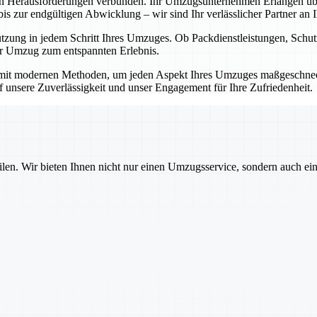
en Herausforderungen verbunden. Ihr Umzugsunternehmen Erlangen übe
 zur endgültigen Abwicklung – wir sind Ihr verlässlicher Partner an Ih
ützung in jedem Schritt Ihres Umzuges. Ob Packdienstleistungen, Sch
Ihr Umzug zum entspannten Erlebnis.
mit modernen Methoden, um jeden Aspekt Ihres Umzuges maßgeschnecht
auf unsere Zuverlässigkeit und unser Engagement für Ihre Zufriedenheit.
ilen. Wir bieten Ihnen nicht nur einen Umzugsservice, sondern auch ei