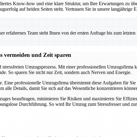
iertes Know-how und eine klare Struktur, um Ihre Erwartungen zu übe
ugserfolg auf beiden Seiten steht. Vertrauen Sie in unsere langjährig
 erfahrenes Team steht Ihnen von der ersten Anfrage bis zum letzten Ka
ss vermeiden und Zeit sparen
d stressfreien Umzugsprozess. Mit einer professionellen Umzugsfirma k
nde. So sparen Sie nicht nur Zeit, sondern auch Nerven und Energie.
e. Eine professionelle Umzugsfirma übernimmt diese Aufgaben für Sie u
alle Details, damit Sie sich auf das Wesentliche konzentrieren könne
uges beauftragen, minimieren Sie Risiken und maximieren Sie Effizien
eibungslose Durchführung. So wird Ihr Umzug zum Stressfresser und zu