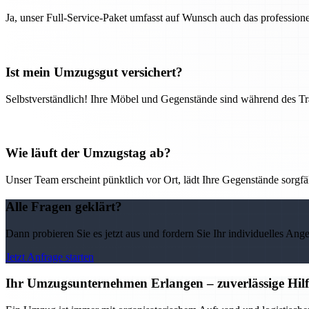
Ja, unser Full-Service-Paket umfasst auf Wunsch auch das professio
Ist mein Umzugsgut versichert?
Selbstverständlich! Ihre Möbel und Gegenstände sind während des Tra
Wie läuft der Umzugstag ab?
Unser Team erscheint pünktlich vor Ort, lädt Ihre Gegenstände sorgfälti
Alle Fragen geklärt?
Dann probieren Sie es jetzt aus und fordern Sie Ihr individuelles Ang
Jetzt Anfrage starten
Ihr Umzugsunternehmen Erlangen – zuverlässige Hilf