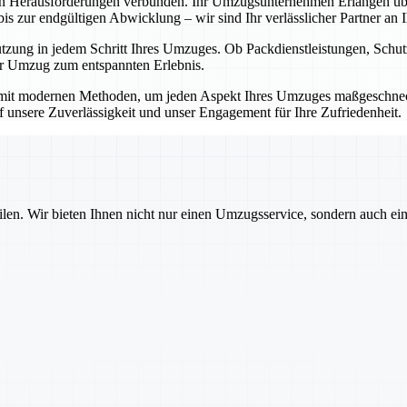
en Herausforderungen verbunden. Ihr Umzugsunternehmen Erlangen übe
 zur endgültigen Abwicklung – wir sind Ihr verlässlicher Partner an Ih
ützung in jedem Schritt Ihres Umzuges. Ob Packdienstleistungen, Sch
Ihr Umzug zum entspannten Erlebnis.
mit modernen Methoden, um jeden Aspekt Ihres Umzuges maßgeschnecht
auf unsere Zuverlässigkeit und unser Engagement für Ihre Zufriedenheit.
ilen. Wir bieten Ihnen nicht nur einen Umzugsservice, sondern auch ei