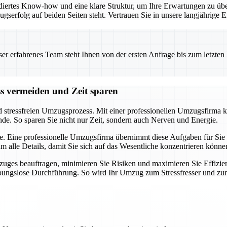
iertes Know-how und eine klare Struktur, um Ihre Erwartungen zu übe
ugserfolg auf beiden Seiten steht. Vertrauen Sie in unsere langjährig
 erfahrenes Team steht Ihnen von der ersten Anfrage bis zum letzten Ka
ss vermeiden und Zeit sparen
d stressfreien Umzugsprozess. Mit einer professionellen Umzugsfirma k
nde. So sparen Sie nicht nur Zeit, sondern auch Nerven und Energie.
e. Eine professionelle Umzugsfirma übernimmt diese Aufgaben für Sie u
alle Details, damit Sie sich auf das Wesentliche konzentrieren könne
uges beauftragen, minimieren Sie Risiken und maximieren Sie Effizien
eibungslose Durchführung. So wird Ihr Umzug zum Stressfresser und zu