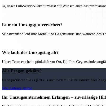
Ja, unser Full-Service-Paket umfasst auf Wunsch auch das professio
Ist mein Umzugsgut versichert?
Selbstverständlich! Ihre Möbel und Gegenstände sind während des Tra
Wie läuft der Umzugstag ab?
Unser Team erscheint pünktlich vor Ort, lädt Ihre Gegenstände sorgfälti
Alle Fragen geklärt?
Dann probieren Sie es jetzt aus und fordern Sie Ihr individuelles Ang
Jetzt Anfrage starten
Ihr Umzugsunternehmen Erlangen – zuverlässige Hilf