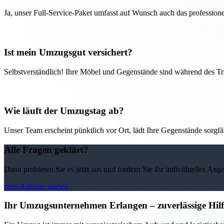
Ja, unser Full-Service-Paket umfasst auf Wunsch auch das professio
Ist mein Umzugsgut versichert?
Selbstverständlich! Ihre Möbel und Gegenstände sind während des Tra
Wie läuft der Umzugstag ab?
Unser Team erscheint pünktlich vor Ort, lädt Ihre Gegenstände sorgfälti
Alle Fragen geklärt?
Dann probieren Sie es jetzt aus und fordern Sie Ihr individuelles Ang
Jetzt Anfrage starten
Ihr Umzugsunternehmen Erlangen – zuverlässige Hilf