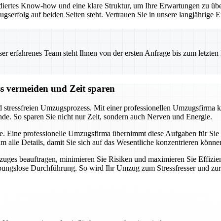
iertes Know-how und eine klare Struktur, um Ihre Erwartungen zu übe
ugserfolg auf beiden Seiten steht. Vertrauen Sie in unsere langjährig
 erfahrenes Team steht Ihnen von der ersten Anfrage bis zum letzten Ka
ss vermeiden und Zeit sparen
d stressfreien Umzugsprozess. Mit einer professionellen Umzugsfirma k
nde. So sparen Sie nicht nur Zeit, sondern auch Nerven und Energie.
e. Eine professionelle Umzugsfirma übernimmt diese Aufgaben für Sie u
alle Details, damit Sie sich auf das Wesentliche konzentrieren könne
uges beauftragen, minimieren Sie Risiken und maximieren Sie Effizien
eibungslose Durchführung. So wird Ihr Umzug zum Stressfresser und zu