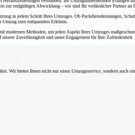
en Herausforderungen verbunden. Ihr Umzugsunternehmen Erlangen übe
 zur endgültigen Abwicklung – wir sind Ihr verlässlicher Partner an Ih
ützung in jedem Schritt Ihres Umzuges. Ob Packdienstleistungen, Sch
Ihr Umzug zum entspannten Erlebnis.
mit modernen Methoden, um jeden Aspekt Ihres Umzuges maßgeschnecht
auf unsere Zuverlässigkeit und unser Engagement für Ihre Zufriedenheit.
ilen. Wir bieten Ihnen nicht nur einen Umzugsservice, sondern auch ei