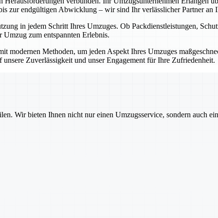
en Herausforderungen verbunden. Ihr Umzugsunternehmen Erlangen übe
 zur endgültigen Abwicklung – wir sind Ihr verlässlicher Partner an Ih
ützung in jedem Schritt Ihres Umzuges. Ob Packdienstleistungen, Sch
Ihr Umzug zum entspannten Erlebnis.
mit modernen Methoden, um jeden Aspekt Ihres Umzuges maßgeschnecht
auf unsere Zuverlässigkeit und unser Engagement für Ihre Zufriedenheit.
ilen. Wir bieten Ihnen nicht nur einen Umzugsservice, sondern auch ei