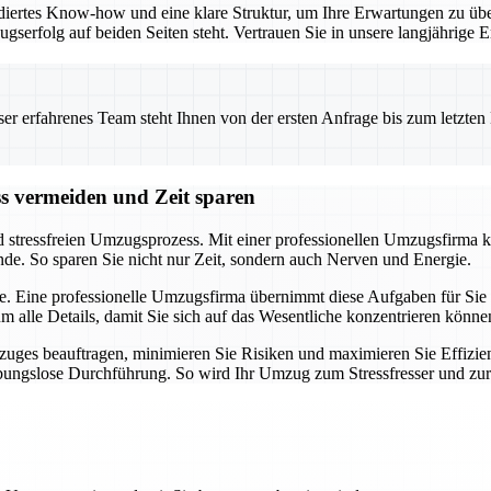
iertes Know-how und eine klare Struktur, um Ihre Erwartungen zu übe
ugserfolg auf beiden Seiten steht. Vertrauen Sie in unsere langjährig
 erfahrenes Team steht Ihnen von der ersten Anfrage bis zum letzten Ka
ss vermeiden und Zeit sparen
d stressfreien Umzugsprozess. Mit einer professionellen Umzugsfirma k
nde. So sparen Sie nicht nur Zeit, sondern auch Nerven und Energie.
e. Eine professionelle Umzugsfirma übernimmt diese Aufgaben für Sie u
alle Details, damit Sie sich auf das Wesentliche konzentrieren könne
uges beauftragen, minimieren Sie Risiken und maximieren Sie Effizien
eibungslose Durchführung. So wird Ihr Umzug zum Stressfresser und zu