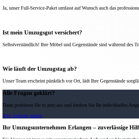
Ja, unser Full-Service-Paket umfasst auf Wunsch auch das professio
Ist mein Umzugsgut versichert?
Selbstverständlich! Ihre Möbel und Gegenstände sind während des Tra
Wie läuft der Umzugstag ab?
Unser Team erscheint pünktlich vor Ort, lädt Ihre Gegenstände sorgfälti
Alle Fragen geklärt?
Dann probieren Sie es jetzt aus und fordern Sie Ihr individuelles Ang
Jetzt Anfrage starten
Ihr Umzugsunternehmen Erlangen – zuverlässige Hilf