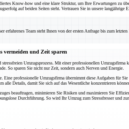
iertes Know-how und eine klare Struktur, um Ihre Erwartungen zu übe
ugserfolg auf beiden Seiten steht. Vertrauen Sie in unsere langjährig
 erfahrenes Team steht Ihnen von der ersten Anfrage bis zum letzten Ka
ss vermeiden und Zeit sparen
d stressfreien Umzugsprozess. Mit einer professionellen Umzugsfirma k
nde. So sparen Sie nicht nur Zeit, sondern auch Nerven und Energie.
e. Eine professionelle Umzugsfirma übernimmt diese Aufgaben für Sie u
alle Details, damit Sie sich auf das Wesentliche konzentrieren könne
uges beauftragen, minimieren Sie Risiken und maximieren Sie Effizien
eibungslose Durchführung. So wird Ihr Umzug zum Stressfresser und zu