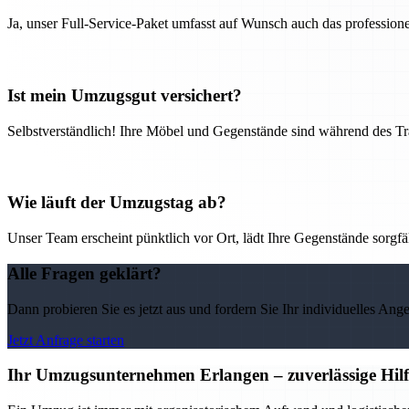
Ja, unser Full-Service-Paket umfasst auf Wunsch auch das professio
Ist mein Umzugsgut versichert?
Selbstverständlich! Ihre Möbel und Gegenstände sind während des Tra
Wie läuft der Umzugstag ab?
Unser Team erscheint pünktlich vor Ort, lädt Ihre Gegenstände sorgfälti
Alle Fragen geklärt?
Dann probieren Sie es jetzt aus und fordern Sie Ihr individuelles Ang
Jetzt Anfrage starten
Ihr Umzugsunternehmen Erlangen – zuverlässige Hilf