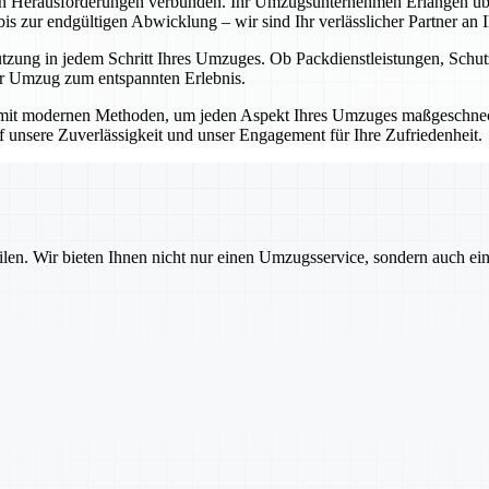
en Herausforderungen verbunden. Ihr Umzugsunternehmen Erlangen übe
 zur endgültigen Abwicklung – wir sind Ihr verlässlicher Partner an Ih
ützung in jedem Schritt Ihres Umzuges. Ob Packdienstleistungen, Sch
Ihr Umzug zum entspannten Erlebnis.
mit modernen Methoden, um jeden Aspekt Ihres Umzuges maßgeschnecht
auf unsere Zuverlässigkeit und unser Engagement für Ihre Zufriedenheit.
ilen. Wir bieten Ihnen nicht nur einen Umzugsservice, sondern auch ei