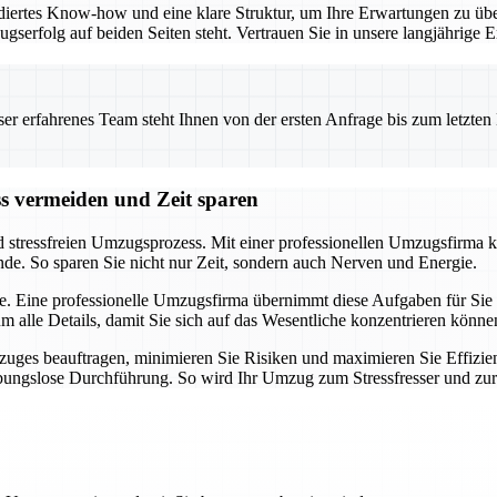
iertes Know-how und eine klare Struktur, um Ihre Erwartungen zu übe
ugserfolg auf beiden Seiten steht. Vertrauen Sie in unsere langjährig
 erfahrenes Team steht Ihnen von der ersten Anfrage bis zum letzten Ka
ss vermeiden und Zeit sparen
d stressfreien Umzugsprozess. Mit einer professionellen Umzugsfirma k
nde. So sparen Sie nicht nur Zeit, sondern auch Nerven und Energie.
e. Eine professionelle Umzugsfirma übernimmt diese Aufgaben für Sie u
alle Details, damit Sie sich auf das Wesentliche konzentrieren könne
uges beauftragen, minimieren Sie Risiken und maximieren Sie Effizien
eibungslose Durchführung. So wird Ihr Umzug zum Stressfresser und zu