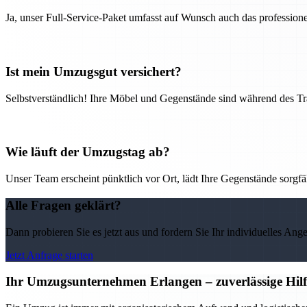
Ja, unser Full-Service-Paket umfasst auf Wunsch auch das professio
Ist mein Umzugsgut versichert?
Selbstverständlich! Ihre Möbel und Gegenstände sind während des Tra
Wie läuft der Umzugstag ab?
Unser Team erscheint pünktlich vor Ort, lädt Ihre Gegenstände sorgfälti
Alle Fragen geklärt?
Dann probieren Sie es jetzt aus und fordern Sie Ihr individuelles Ang
Jetzt Anfrage starten
Ihr Umzugsunternehmen Erlangen – zuverlässige Hilf