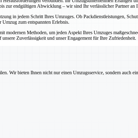
en Herausforderungen verbunden. Ihr Umzugsunternehmen Erlangen übe
 zur endgültigen Abwicklung – wir sind Ihr verlässlicher Partner an Ih
ützung in jedem Schritt Ihres Umzuges. Ob Packdienstleistungen, Sch
Ihr Umzug zum entspannten Erlebnis.
mit modernen Methoden, um jeden Aspekt Ihres Umzuges maßgeschnecht
auf unsere Zuverlässigkeit und unser Engagement für Ihre Zufriedenheit.
ilen. Wir bieten Ihnen nicht nur einen Umzugsservice, sondern auch ei