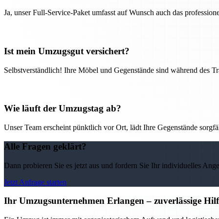
Ja, unser Full-Service-Paket umfasst auf Wunsch auch das professio
Ist mein Umzugsgut versichert?
Selbstverständlich! Ihre Möbel und Gegenstände sind während des Tra
Wie läuft der Umzugstag ab?
Unser Team erscheint pünktlich vor Ort, lädt Ihre Gegenstände sorgfälti
Alle Fragen geklärt?
Dann probieren Sie es jetzt aus und fordern Sie Ihr individuelles Ang
Jetzt Anfrage starten
Ihr Umzugsunternehmen Erlangen – zuverlässige Hilf