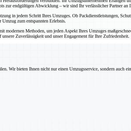
en Herausforderungen verbunden. Ihr Umzugsunternehmen Erlangen übe
 zur endgültigen Abwicklung – wir sind Ihr verlässlicher Partner an Ih
ützung in jedem Schritt Ihres Umzuges. Ob Packdienstleistungen, Sch
Ihr Umzug zum entspannten Erlebnis.
mit modernen Methoden, um jeden Aspekt Ihres Umzuges maßgeschnecht
auf unsere Zuverlässigkeit und unser Engagement für Ihre Zufriedenheit.
ilen. Wir bieten Ihnen nicht nur einen Umzugsservice, sondern auch ei