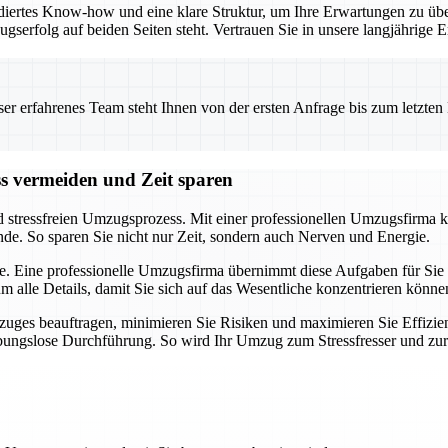
iertes Know-how und eine klare Struktur, um Ihre Erwartungen zu übe
ugserfolg auf beiden Seiten steht. Vertrauen Sie in unsere langjährig
 erfahrenes Team steht Ihnen von der ersten Anfrage bis zum letzten Ka
ss vermeiden und Zeit sparen
d stressfreien Umzugsprozess. Mit einer professionellen Umzugsfirma k
nde. So sparen Sie nicht nur Zeit, sondern auch Nerven und Energie.
e. Eine professionelle Umzugsfirma übernimmt diese Aufgaben für Sie u
alle Details, damit Sie sich auf das Wesentliche konzentrieren könne
uges beauftragen, minimieren Sie Risiken und maximieren Sie Effizien
eibungslose Durchführung. So wird Ihr Umzug zum Stressfresser und zu