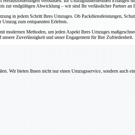
en Herausforderungen verbunden. Ihr Umzugsunternehmen Erlangen übe
 zur endgültigen Abwicklung – wir sind Ihr verlässlicher Partner an Ih
ützung in jedem Schritt Ihres Umzuges. Ob Packdienstleistungen, Sch
Ihr Umzug zum entspannten Erlebnis.
mit modernen Methoden, um jeden Aspekt Ihres Umzuges maßgeschnecht
auf unsere Zuverlässigkeit und unser Engagement für Ihre Zufriedenheit.
ilen. Wir bieten Ihnen nicht nur einen Umzugsservice, sondern auch ei