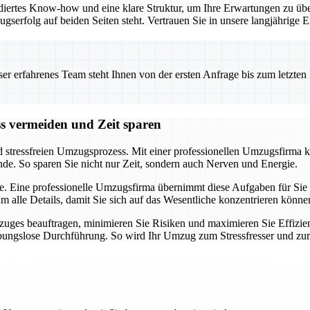
iertes Know-how und eine klare Struktur, um Ihre Erwartungen zu übe
ugserfolg auf beiden Seiten steht. Vertrauen Sie in unsere langjährig
 erfahrenes Team steht Ihnen von der ersten Anfrage bis zum letzten Ka
ss vermeiden und Zeit sparen
d stressfreien Umzugsprozess. Mit einer professionellen Umzugsfirma k
nde. So sparen Sie nicht nur Zeit, sondern auch Nerven und Energie.
e. Eine professionelle Umzugsfirma übernimmt diese Aufgaben für Sie u
alle Details, damit Sie sich auf das Wesentliche konzentrieren könne
uges beauftragen, minimieren Sie Risiken und maximieren Sie Effizien
eibungslose Durchführung. So wird Ihr Umzug zum Stressfresser und zu