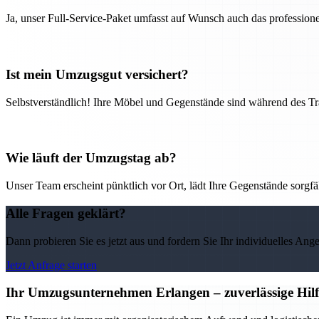
Ja, unser Full-Service-Paket umfasst auf Wunsch auch das professio
Ist mein Umzugsgut versichert?
Selbstverständlich! Ihre Möbel und Gegenstände sind während des Tra
Wie läuft der Umzugstag ab?
Unser Team erscheint pünktlich vor Ort, lädt Ihre Gegenstände sorgfälti
Alle Fragen geklärt?
Dann probieren Sie es jetzt aus und fordern Sie Ihr individuelles Ang
Jetzt Anfrage starten
Ihr Umzugsunternehmen Erlangen – zuverlässige Hilf