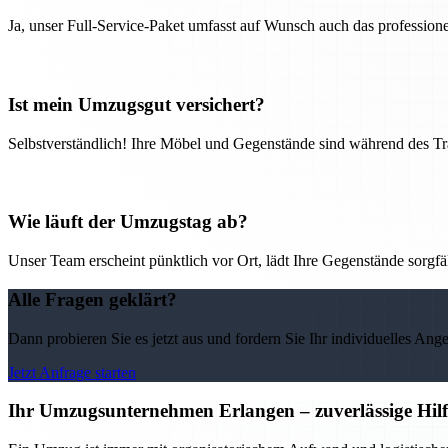
Ja, unser Full-Service-Paket umfasst auf Wunsch auch das professio
Ist mein Umzugsgut versichert?
Selbstverständlich! Ihre Möbel und Gegenstände sind während des Tra
Wie läuft der Umzugstag ab?
Unser Team erscheint pünktlich vor Ort, lädt Ihre Gegenstände sorgfälti
Alle Fragen geklärt?
Dann probieren Sie es jetzt aus und fordern Sie Ihr individuelles Ang
Jetzt Anfrage starten
Ihr Umzugsunternehmen Erlangen – zuverlässige Hilf