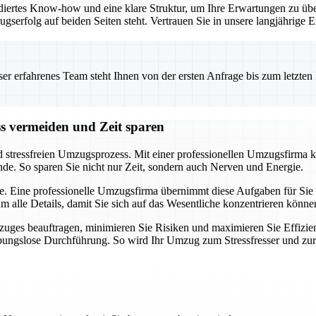
iertes Know-how und eine klare Struktur, um Ihre Erwartungen zu übe
ugserfolg auf beiden Seiten steht. Vertrauen Sie in unsere langjährig
 erfahrenes Team steht Ihnen von der ersten Anfrage bis zum letzten Ka
ss vermeiden und Zeit sparen
d stressfreien Umzugsprozess. Mit einer professionellen Umzugsfirma k
nde. So sparen Sie nicht nur Zeit, sondern auch Nerven und Energie.
e. Eine professionelle Umzugsfirma übernimmt diese Aufgaben für Sie u
alle Details, damit Sie sich auf das Wesentliche konzentrieren könne
uges beauftragen, minimieren Sie Risiken und maximieren Sie Effizien
eibungslose Durchführung. So wird Ihr Umzug zum Stressfresser und zu