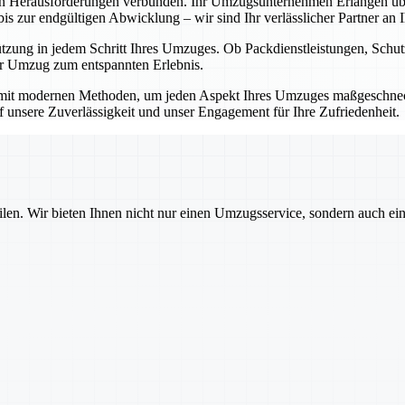
en Herausforderungen verbunden. Ihr Umzugsunternehmen Erlangen übe
 zur endgültigen Abwicklung – wir sind Ihr verlässlicher Partner an Ih
ützung in jedem Schritt Ihres Umzuges. Ob Packdienstleistungen, Sch
Ihr Umzug zum entspannten Erlebnis.
mit modernen Methoden, um jeden Aspekt Ihres Umzuges maßgeschnecht
auf unsere Zuverlässigkeit und unser Engagement für Ihre Zufriedenheit.
ilen. Wir bieten Ihnen nicht nur einen Umzugsservice, sondern auch ei