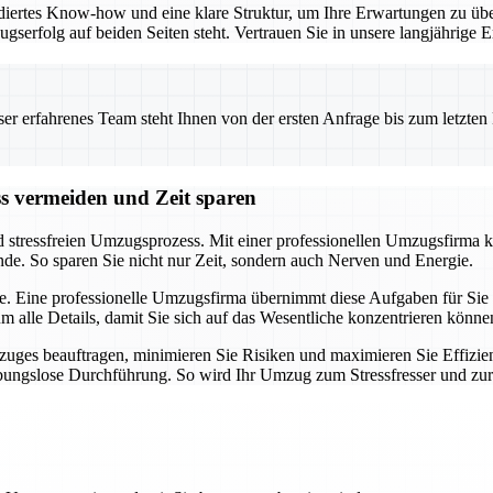
iertes Know-how und eine klare Struktur, um Ihre Erwartungen zu übe
ugserfolg auf beiden Seiten steht. Vertrauen Sie in unsere langjährig
 erfahrenes Team steht Ihnen von der ersten Anfrage bis zum letzten Ka
ss vermeiden und Zeit sparen
d stressfreien Umzugsprozess. Mit einer professionellen Umzugsfirma k
nde. So sparen Sie nicht nur Zeit, sondern auch Nerven und Energie.
e. Eine professionelle Umzugsfirma übernimmt diese Aufgaben für Sie u
alle Details, damit Sie sich auf das Wesentliche konzentrieren könne
uges beauftragen, minimieren Sie Risiken und maximieren Sie Effizien
eibungslose Durchführung. So wird Ihr Umzug zum Stressfresser und zu