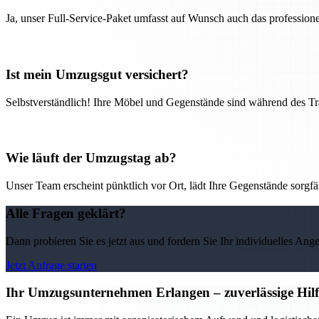
Ja, unser Full-Service-Paket umfasst auf Wunsch auch das professio
Ist mein Umzugsgut versichert?
Selbstverständlich! Ihre Möbel und Gegenstände sind während des Tra
Wie läuft der Umzugstag ab?
Unser Team erscheint pünktlich vor Ort, lädt Ihre Gegenstände sorgfälti
Alle Fragen geklärt?
Dann probieren Sie es jetzt aus und fordern Sie Ihr individuelles Ang
Jetzt Anfrage starten
Ihr Umzugsunternehmen Erlangen – zuverlässige Hilf