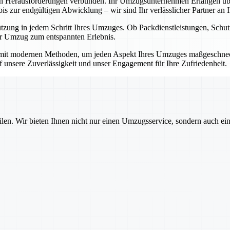
en Herausforderungen verbunden. Ihr Umzugsunternehmen Erlangen übe
 zur endgültigen Abwicklung – wir sind Ihr verlässlicher Partner an Ih
ützung in jedem Schritt Ihres Umzuges. Ob Packdienstleistungen, Sch
Ihr Umzug zum entspannten Erlebnis.
mit modernen Methoden, um jeden Aspekt Ihres Umzuges maßgeschnecht
auf unsere Zuverlässigkeit und unser Engagement für Ihre Zufriedenheit.
ilen. Wir bieten Ihnen nicht nur einen Umzugsservice, sondern auch ei