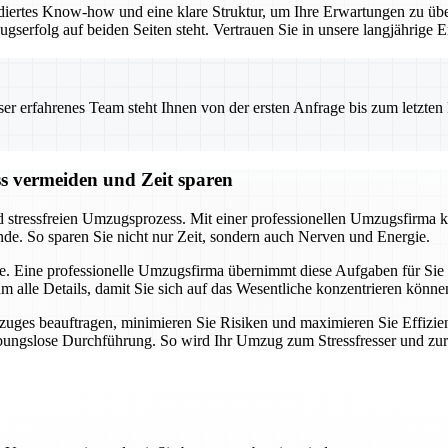
iertes Know-how und eine klare Struktur, um Ihre Erwartungen zu übe
ugserfolg auf beiden Seiten steht. Vertrauen Sie in unsere langjährig
 erfahrenes Team steht Ihnen von der ersten Anfrage bis zum letzten Ka
ss vermeiden und Zeit sparen
d stressfreien Umzugsprozess. Mit einer professionellen Umzugsfirma k
nde. So sparen Sie nicht nur Zeit, sondern auch Nerven und Energie.
e. Eine professionelle Umzugsfirma übernimmt diese Aufgaben für Sie u
alle Details, damit Sie sich auf das Wesentliche konzentrieren könne
uges beauftragen, minimieren Sie Risiken und maximieren Sie Effizien
eibungslose Durchführung. So wird Ihr Umzug zum Stressfresser und zu