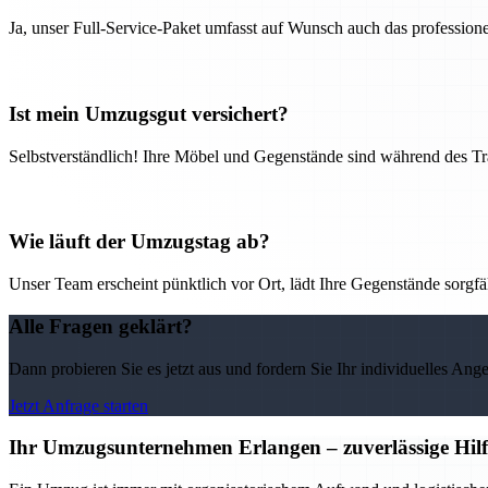
Ja, unser Full-Service-Paket umfasst auf Wunsch auch das professio
Ist mein Umzugsgut versichert?
Selbstverständlich! Ihre Möbel und Gegenstände sind während des Tra
Wie läuft der Umzugstag ab?
Unser Team erscheint pünktlich vor Ort, lädt Ihre Gegenstände sorgfälti
Alle Fragen geklärt?
Dann probieren Sie es jetzt aus und fordern Sie Ihr individuelles Ang
Jetzt Anfrage starten
Ihr Umzugsunternehmen Erlangen – zuverlässige Hilf