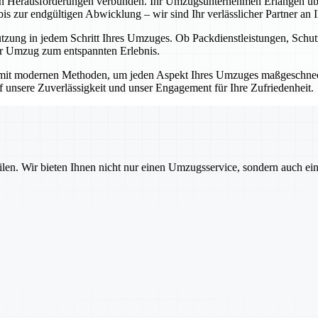
en Herausforderungen verbunden. Ihr Umzugsunternehmen Erlangen übe
 zur endgültigen Abwicklung – wir sind Ihr verlässlicher Partner an Ih
ützung in jedem Schritt Ihres Umzuges. Ob Packdienstleistungen, Sch
Ihr Umzug zum entspannten Erlebnis.
mit modernen Methoden, um jeden Aspekt Ihres Umzuges maßgeschnecht
auf unsere Zuverlässigkeit und unser Engagement für Ihre Zufriedenheit.
ilen. Wir bieten Ihnen nicht nur einen Umzugsservice, sondern auch ei