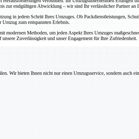
en Herausforderungen verbunden. Ihr Umzugsunternehmen Erlangen übe
 zur endgültigen Abwicklung – wir sind Ihr verlässlicher Partner an Ih
ützung in jedem Schritt Ihres Umzuges. Ob Packdienstleistungen, Sch
Ihr Umzug zum entspannten Erlebnis.
mit modernen Methoden, um jeden Aspekt Ihres Umzuges maßgeschnecht
auf unsere Zuverlässigkeit und unser Engagement für Ihre Zufriedenheit.
ilen. Wir bieten Ihnen nicht nur einen Umzugsservice, sondern auch ei