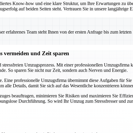
iertes Know-how und eine klare Struktur, um Ihre Erwartungen zu übe
ugserfolg auf beiden Seiten steht. Vertrauen Sie in unsere langjährig
 erfahrenes Team steht Ihnen von der ersten Anfrage bis zum letzten Ka
ss vermeiden und Zeit sparen
d stressfreien Umzugsprozess. Mit einer professionellen Umzugsfirma k
nde. So sparen Sie nicht nur Zeit, sondern auch Nerven und Energie.
e. Eine professionelle Umzugsfirma übernimmt diese Aufgaben für Sie u
alle Details, damit Sie sich auf das Wesentliche konzentrieren könne
uges beauftragen, minimieren Sie Risiken und maximieren Sie Effizien
eibungslose Durchführung. So wird Ihr Umzug zum Stressfresser und zu