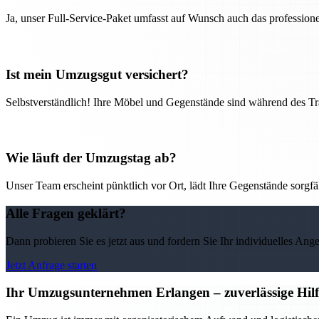
Ja, unser Full-Service-Paket umfasst auf Wunsch auch das professio
Ist mein Umzugsgut versichert?
Selbstverständlich! Ihre Möbel und Gegenstände sind während des Tra
Wie läuft der Umzugstag ab?
Unser Team erscheint pünktlich vor Ort, lädt Ihre Gegenstände sorgfälti
Alle Fragen geklärt?
Dann probieren Sie es jetzt aus und fordern Sie Ihr individuelles Ang
Jetzt Anfrage starten
Ihr Umzugsunternehmen Erlangen – zuverlässige Hilf