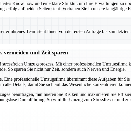
iertes Know-how und eine klare Struktur, um Ihre Erwartungen zu übe
ugserfolg auf beiden Seiten steht. Vertrauen Sie in unsere langjährig
 erfahrenes Team steht Ihnen von der ersten Anfrage bis zum letzten Ka
ss vermeiden und Zeit sparen
d stressfreien Umzugsprozess. Mit einer professionellen Umzugsfirma k
nde. So sparen Sie nicht nur Zeit, sondern auch Nerven und Energie.
e. Eine professionelle Umzugsfirma übernimmt diese Aufgaben für Sie u
alle Details, damit Sie sich auf das Wesentliche konzentrieren könne
uges beauftragen, minimieren Sie Risiken und maximieren Sie Effizien
eibungslose Durchführung. So wird Ihr Umzug zum Stressfresser und zu