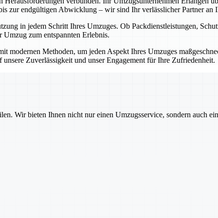
en Herausforderungen verbunden. Ihr Umzugsunternehmen Erlangen übe
 zur endgültigen Abwicklung – wir sind Ihr verlässlicher Partner an Ih
ützung in jedem Schritt Ihres Umzuges. Ob Packdienstleistungen, Sch
Ihr Umzug zum entspannten Erlebnis.
mit modernen Methoden, um jeden Aspekt Ihres Umzuges maßgeschnecht
auf unsere Zuverlässigkeit und unser Engagement für Ihre Zufriedenheit.
ilen. Wir bieten Ihnen nicht nur einen Umzugsservice, sondern auch ei