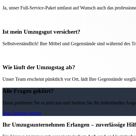
Ja, unser Full-Service-Paket umfasst auf Wunsch auch das professio
Ist mein Umzugsgut versichert?
Selbstverständlich! Ihre Möbel und Gegenstände sind während des Tra
Wie läuft der Umzugstag ab?
Unser Team erscheint pünktlich vor Ort, lädt Ihre Gegenstände sorgfälti
Alle Fragen geklärt?
Dann probieren Sie es jetzt aus und fordern Sie Ihr individuelles Ang
Jetzt Anfrage starten
Ihr Umzugsunternehmen Erlangen – zuverlässige Hilf