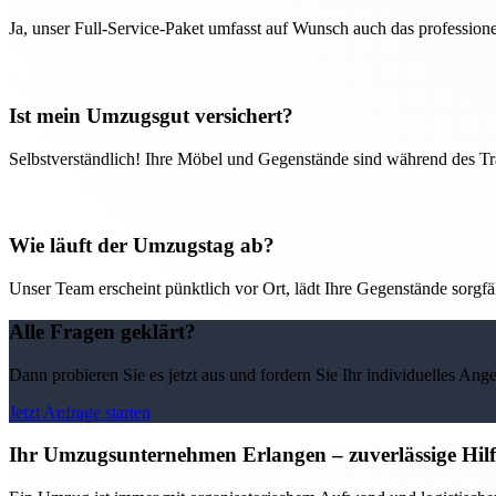
Ja, unser Full-Service-Paket umfasst auf Wunsch auch das professio
Ist mein Umzugsgut versichert?
Selbstverständlich! Ihre Möbel und Gegenstände sind während des Tra
Wie läuft der Umzugstag ab?
Unser Team erscheint pünktlich vor Ort, lädt Ihre Gegenstände sorgfälti
Alle Fragen geklärt?
Dann probieren Sie es jetzt aus und fordern Sie Ihr individuelles Ang
Jetzt Anfrage starten
Ihr Umzugsunternehmen Erlangen – zuverlässige Hilf