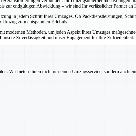
en Herausforderungen verbunden. Ihr Umzugsunternehmen Erlangen übe
 zur endgültigen Abwicklung – wir sind Ihr verlässlicher Partner an Ih
ützung in jedem Schritt Ihres Umzuges. Ob Packdienstleistungen, Sch
Ihr Umzug zum entspannten Erlebnis.
mit modernen Methoden, um jeden Aspekt Ihres Umzuges maßgeschnecht
auf unsere Zuverlässigkeit und unser Engagement für Ihre Zufriedenheit.
ilen. Wir bieten Ihnen nicht nur einen Umzugsservice, sondern auch ei