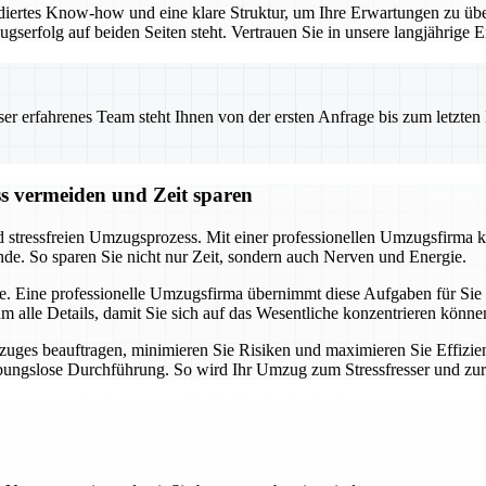
iertes Know-how und eine klare Struktur, um Ihre Erwartungen zu übe
ugserfolg auf beiden Seiten steht. Vertrauen Sie in unsere langjährig
 erfahrenes Team steht Ihnen von der ersten Anfrage bis zum letzten Ka
ss vermeiden und Zeit sparen
d stressfreien Umzugsprozess. Mit einer professionellen Umzugsfirma k
nde. So sparen Sie nicht nur Zeit, sondern auch Nerven und Energie.
e. Eine professionelle Umzugsfirma übernimmt diese Aufgaben für Sie u
alle Details, damit Sie sich auf das Wesentliche konzentrieren könne
uges beauftragen, minimieren Sie Risiken und maximieren Sie Effizien
eibungslose Durchführung. So wird Ihr Umzug zum Stressfresser und zu