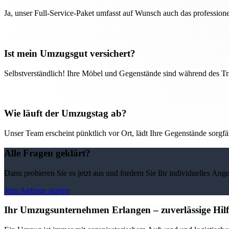
Ja, unser Full-Service-Paket umfasst auf Wunsch auch das professio
Ist mein Umzugsgut versichert?
Selbstverständlich! Ihre Möbel und Gegenstände sind während des Tra
Wie läuft der Umzugstag ab?
Unser Team erscheint pünktlich vor Ort, lädt Ihre Gegenstände sorgfälti
Alle Fragen geklärt?
Dann probieren Sie es jetzt aus und fordern Sie Ihr individuelles Ang
Jetzt Anfrage starten
Ihr Umzugsunternehmen Erlangen – zuverlässige Hilf