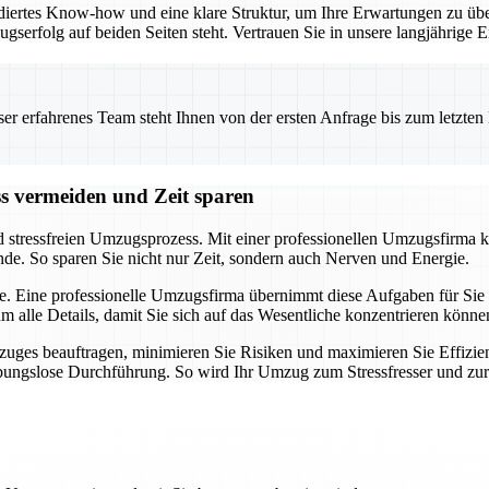
iertes Know-how und eine klare Struktur, um Ihre Erwartungen zu übe
ugserfolg auf beiden Seiten steht. Vertrauen Sie in unsere langjährig
 erfahrenes Team steht Ihnen von der ersten Anfrage bis zum letzten Ka
ss vermeiden und Zeit sparen
d stressfreien Umzugsprozess. Mit einer professionellen Umzugsfirma k
nde. So sparen Sie nicht nur Zeit, sondern auch Nerven und Energie.
e. Eine professionelle Umzugsfirma übernimmt diese Aufgaben für Sie u
alle Details, damit Sie sich auf das Wesentliche konzentrieren könne
uges beauftragen, minimieren Sie Risiken und maximieren Sie Effizien
eibungslose Durchführung. So wird Ihr Umzug zum Stressfresser und zu