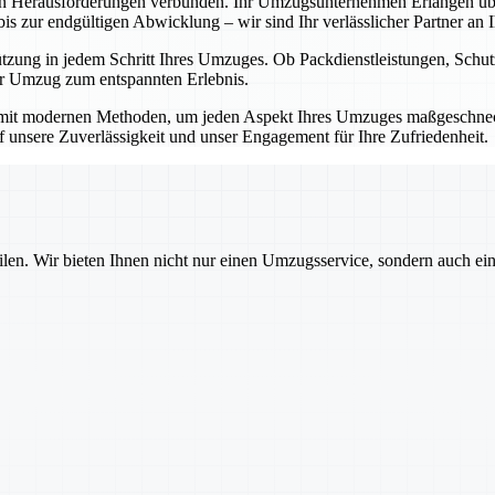
en Herausforderungen verbunden. Ihr Umzugsunternehmen Erlangen übe
 zur endgültigen Abwicklung – wir sind Ihr verlässlicher Partner an Ih
ützung in jedem Schritt Ihres Umzuges. Ob Packdienstleistungen, Sch
Ihr Umzug zum entspannten Erlebnis.
mit modernen Methoden, um jeden Aspekt Ihres Umzuges maßgeschnecht
auf unsere Zuverlässigkeit und unser Engagement für Ihre Zufriedenheit.
ilen. Wir bieten Ihnen nicht nur einen Umzugsservice, sondern auch ei